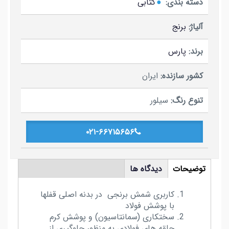
دسته بندی:
کتابی
آلیاژ:
برنج
برند:
پارس
کشور سازنده:
ایران
تنوع رنگ:
سیلور
۰۲۱-۶۶۷۱۵۶۵۶
tabs
توضیحات
دیدگاه ها
(لبه
فعال)
کاربری شمش برنجی در بدنه اصلی قفلها
با پوشش فولاد
سختکاری (سمانتاسیون) و پوشش کرم
حلقه های فولادی به منظور جلوگیری از