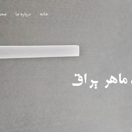
خانه
درباره ما
محص